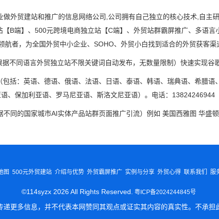
业做外贸建站和推广的信息网络公司,公司拥有自己独立的核心技术,自主
建站【B端】、500元跨境电商独立站【C端】、外贸站群霸屏推广、多语
的领航者，为全国外贸中小企业、SOHO、外贸小白找到适合的外贸获客渠
根据不同语言外贸独立站不限关键词自动发布，无数量限制）快速实现谷歌
（包括：英语、德语、俄语、法语、日语、泰语、韩语、瑞典语、希腊语
1
2
3
保加利亚语、罗马尼亚语、斯洛文尼亚语）。电话：13824246944 
不同的国家城市AI实体产品站群页面推广引流）例如 美国西雅图 华盛顿
地图
500元外贸建站
介绍与优势
外贸霸屏推广
实例与分享
外贸心得
联系我们
服
©114syzx 2026 All Rights Reserved.
粤ICP备2024244845号
传递更多信息，并不代表本网赞同其观点或证实其内容的真实性。不承担