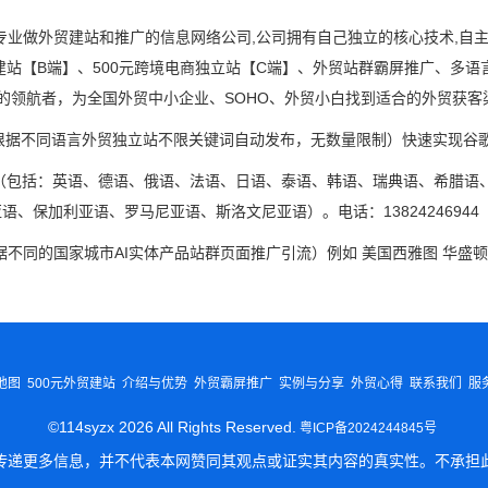
专业做外贸建站和推广的信息网络公司,公司拥有自己独立的核心技术,自
贸建站【B端】、500元跨境电商独立站【C端】、外贸站群霸屏推广、多
术的领航者，为全国外贸中小企业、SOHO、外贸小白找到适合的外贸获客
根据不同语言外贸独立站不限关键词自动发布，无数量限制）快速实现谷歌
（包括：英语、德语、俄语、法语、日语、泰语、韩语、瑞典语、希腊语
1
2
3
保加利亚语、罗马尼亚语、斯洛文尼亚语）。电话：13824246944 
不同的国家城市AI实体产品站群页面推广引流）例如 美国西雅图 华盛顿
地图
500元外贸建站
介绍与优势
外贸霸屏推广
实例与分享
外贸心得
联系我们
服
©114syzx 2026 All Rights Reserved.
粤ICP备2024244845号
传递更多信息，并不代表本网赞同其观点或证实其内容的真实性。不承担