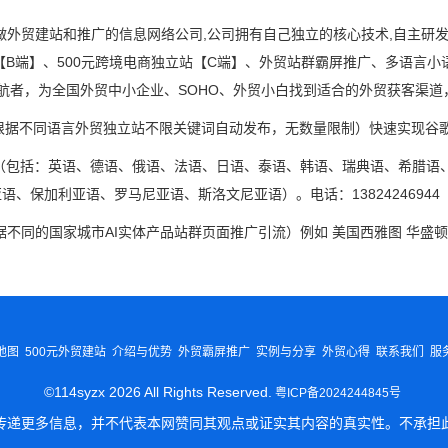
做外贸建站和推广的信息网络公司,公司拥有自己独立的核心技术,自主研
站【B端】、500元跨境电商独立站【C端】、外贸站群霸屏推广、多语言
领航者，为全国外贸中小企业、SOHO、外贸小白找到适合的外贸获客渠道
根据不同语言外贸独立站不限关键词自动发布，无数量限制）快速实现谷歌
（包括：英语、德语、俄语、法语、日语、泰语、韩语、瑞典语、希腊语
1
2
3
保加利亚语、罗马尼亚语、斯洛文尼亚语）。电话：13824246944 
不同的国家城市AI实体产品站群页面推广引流）例如 美国西雅图 华盛顿
地图
500元外贸建站
介绍与优势
外贸霸屏推广
实例与分享
外贸心得
联系我们
服
©114syzx 2026 All Rights Reserved.
粤ICP备2024244845号
传递更多信息，并不代表本网赞同其观点或证实其内容的真实性。不承担