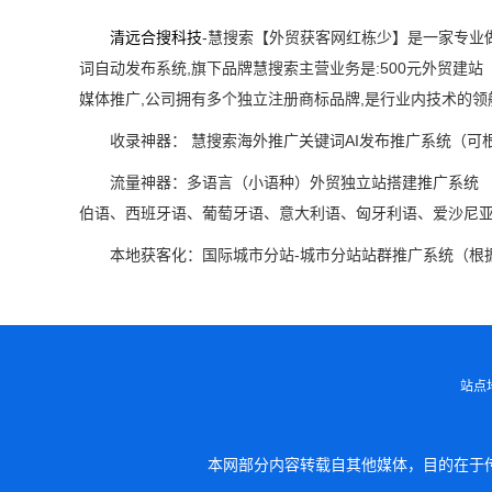
清远合搜科技
-慧搜索【外贸获客网红栋少】是一家专业
词自动发布系统,旗下品牌慧搜索主营业务是:500元外贸建
媒体推广,公司拥有多个独立注册商标品牌,是行业内技术的
收录神器： 慧搜索海外推广关键词AI发布推广系统（可
流量神器：多语言（小语种）外贸独立站搭建推广系统 
伯语、西班牙语、葡萄牙语、意大利语、匈牙利语、爱沙尼亚语、
本地获客化：国际城市分站-城市分站站群推广系统（根据
站点
本网部分内容转载自其他媒体，目的在于