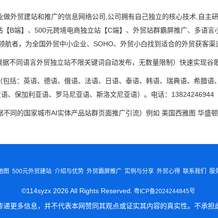
业做外贸建站和推广的信息网络公司,公司拥有自己独立的核心技术,自主
建站【B端】、500元跨境电商独立站【C端】、外贸站群霸屏推广、多语
的领航者，为全国外贸中小企业、SOHO、外贸小白找到适合的外贸获客渠
根据不同语言外贸独立站不限关键词自动发布，无数量限制）快速实现谷歌
（包括：英语、德语、俄语、法语、日语、泰语、韩语、瑞典语、希腊语
1
2
3
保加利亚语、罗马尼亚语、斯洛文尼亚语）。电话：13824246944 
不同的国家城市AI实体产品站群页面推广引流）例如 美国西雅图 华盛顿
地图
500元外贸建站
介绍与优势
外贸霸屏推广
实例与分享
外贸心得
联系我们
服
©114syzx 2026 All Rights Reserved.
粤ICP备2024244845号
传递更多信息，并不代表本网赞同其观点或证实其内容的真实性。不承担