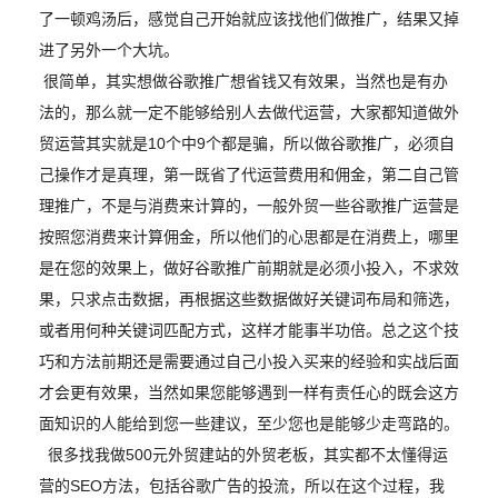
了一顿鸡汤后，感觉自己开始就应该找他们做推广，结果又掉
进了另外一个大坑。
很简单，其实想做谷歌推广想省钱又有效果，当然也是有办
法的，那么就一定不能够给别人去做代运营，大家都知道做外
贸运营其实就是10个中9个都是骗，所以做谷歌推广，必须自
己操作才是真理，第一既省了代运营费用和佣金，第二自己管
理推广，不是与消费来计算的，一般外贸一些谷歌推广运营是
按照您消费来计算佣金，所以他们的心思都是在消费上，哪里
是在您的效果上，做好谷歌推广前期就是必须小投入，不求效
果，只求点击数据，再根据这些数据做好关键词布局和筛选，
或者用何种关键词匹配方式，这样才能事半功倍。总之这个技
巧和方法前期还是需要通过自己小投入买来的经验和实战后面
才会更有效果，当然如果您能够遇到一样有责任心的既会这方
面知识的人能给到您一些建议，至少您也是能够少走弯路的。
很多找我做500元外贸建站的外贸老板，其实都不太懂得运
营的SEO方法，包括谷歌广告的投流，所以在这个过程，我